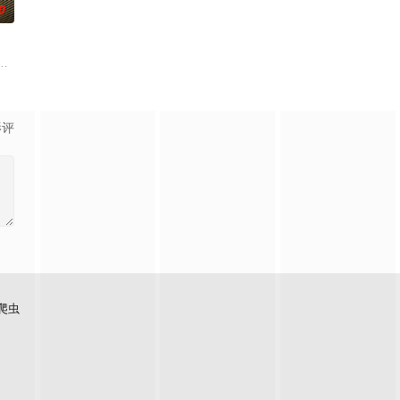
0
于不
八岁那一年，水宁遭遇了一场意外，直到今
杰（李青山）及庄天栋三人一向喜爱体育运动。志豪任职体育用品推销员，一
影评
爬虫