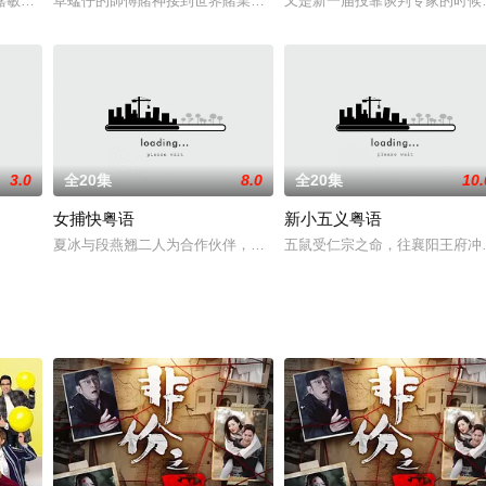
候就是去了父亲，从小在母亲的溺爱之中长大，
欣江嘉敏谭凯琪周嘉洛
草蜢仔的師傅賭神接到世界賭業聯合會邀請，參加十年壹度的賭王爭
又是新一届投靠谈判专家的时候
3.0
全20集
8.0
全20集
10.
女捕快粤语
新小五义粤语
、難以致信的巧合或為了維護更公平的法律原
夏冰与段燕翘二人为合作伙伴，以缉捕歹徒，领取赏银为生。後来，
五鼠受仁宗之命，往襄阳王府冲