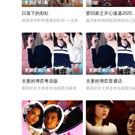
更新至第7集
7.0
完结
日落下的彩虹
爱回家之开心速递2025
政府宣布即将重建彩虹邨──这条超过60年的名牌屋邨，满载香港
處境劇的御用監製羅鎮岳已
更新至第25集
1.0
更新至第25集
夫妻的博弈粤语版
夫妻的博弈普通话
罹癌的女主角姜幸如親眼目睹老公和她唯一的閨蜜的姦情，慘遭
罹癌的女主角姜幸如親眼目