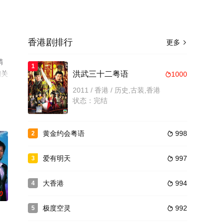
香港剧排行
更多

精
1
相关
洪武三十二粤语
1000

2011 / 香港 / 历史,古装,香港
状态：完结
黄金约会粤语
998
2

爱有明天
997
3

大香港
994
4

0
极度空灵
992
5
