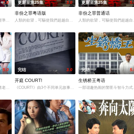
7.0
更新至第25集
3.0
更新至第25集
5.
非份之罪粤语版
非份之罪普通话
情怀，是几代人的成长与回忆。 剧集以七个
經準備開拍新一套處境劇，暫定叫《愛．回家之開心速遞》，「過往的處境劇都
人類的欲望，可驅使我們超越自我，然而，當欲望失控，過份貪圖金
人類的欲望，可驅使我們超越自
5.0
完结
3.0
完结
5.
开庭 COURT!
生锈桥王粤语
兩人狠下毒手。坎坷的她竟然「死而復生」，奇迹
睹老公和她唯一的閨蜜的姦情，慘遭兩人狠下毒手。坎坷的她竟然「死而復生」
《COURT!》由3个不同单元故事组成，描绘基于不同观点角度、难
一部谐趣热闹的警匪斗智斗力式