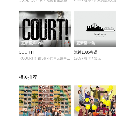
方天龙（元华 饰）是衔着金汤匙出生的富家大少爷，在很小的时
2023 / 香港 / 陈豪龚嘉
更新至第12集
2.0
更新至25集
COURT!
战神1985粤语
《COURT!》由3個不同單元故事組成，描繪基於不同觀點角度
1985 / 香港 / 暂无
相关推荐