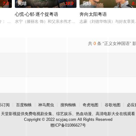
7.0
完结
10.0
完结
8.
心慌‧心郁‧逐个捉粤语
奔向太阳粤语
成长过程，并透过他们的遭遇去道出人与人之间的
介： 故事发生在二十世纪初的上海。 马啸天（郑少秋饰）原为一富家子弟，由
水宁（滕丽名 饰）和父亲水伟才（郭峰 饰）过着相依为命的生活，
志豪（刘德华饰演）与好友章英
共
0
条 “正义女神国语” 
S订阅
百度蜘蛛
神马爬虫
搜狗蜘蛛
奇虎地图
谷歌地图
必应
天堂影视
提供免费电视剧全集、综艺娱乐、热血动漫、高清电影大全在线观看
Copyright © 2022 scyjaq.com All Rights Reserved
赣ICP备01086627号