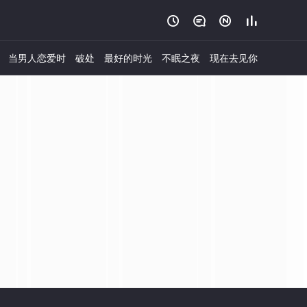




当男人恋爱时
破处
最好的时光
不眠之夜
现在去见你