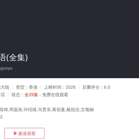
(全集)
guoyu
国大陆
类型：
香港
上映时间：
2026
豆瓣评分：
6.0
通话
状态：
全25集
- 免费在线观看
陈炜,周嘉洛,许绍雄,马贯东,蒋祖曼,戴祖仪,文颂娴
03
极速观看
