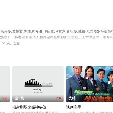
曼,谭耀文,陈炜,周嘉洛,许绍雄,马贯东,蒋祖曼,戴祖仪,文颂娴等演员
全25集），免费观看高清无删减完整版电视剧全集就上天堂电影网，更多
展开全部

3.0
全3集
7.0
完结
8.
镭射剧场之赌神秘笈
谈判高手