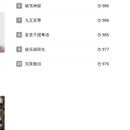
霸戰，可惜賭神病重，唯傳授賭術之道於草，
，无心插柳的杨光（张智霖 饰）与有心栽花的叶可人（文颂娴 饰）也在这支大
栋笃神探
986
6

九五至尊
986
7

富贵千团粤语
985
8

0
娱乐插班生
977
9

完美叛侣
976
10

二人更被邀加入捕快行列。侯爷之女朱婉文仰
霄楼盗取勾结外族之盟约开始。“五鼠”之一白玉堂心高气傲，独闯冲霄楼，但遭