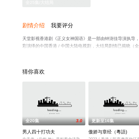
全25集/大结局
剧情介绍
我要评分
天堂影视香港剧《正义女神国语》是一部由钟澍佳导演执导，佘诗
彩演绎的中国香港 / 中国大陆电视剧，大结局剧情已揭晓（
信息可移步至豆瓣电视剧、电视猫或剧情网等平台了解。
猜你喜欢
全20集
3.0
更新至16集
男人四十打功夫
傲娇与章经（粵語)