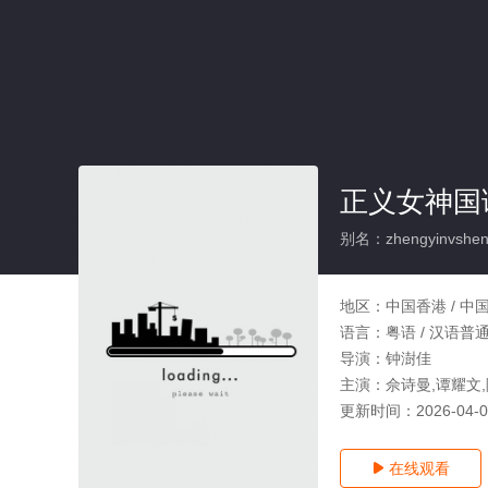
正义女神国语
别名：zhengyinvshen
地区：
中国香港 / 中
语言：
粤语 / 汉语普
导演：
钟澍佳
主演：
佘诗曼,谭耀文,
更新时间：
2026-04-
在线观看
