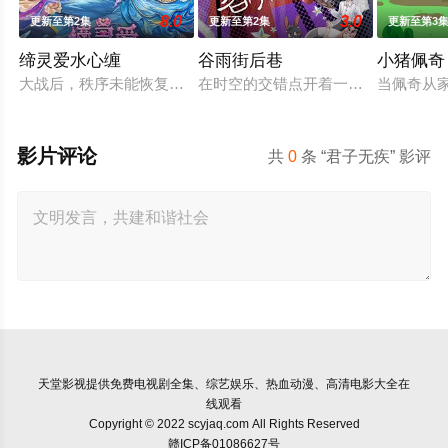
8.0
3.0
更新至第2集
更新至第2集
更新至第3
缔灵爱水心缠
谷雨街后巷
小猪佩奇
大战后，秩序未能恢复，世界陷入混乱。混沌从深渊崛起，黑暗
在时空的交错点开着一间酒馆——谷雨
当佩奇从家
影片评论
共
0
条 “君子无疾” 影评
天堂影视
提供免费电视剧全集、综艺娱乐、热血动漫、高清电影大全在
线观看
Copyright © 2022 scyjaq.com All Rights Reserved
赣ICP备01086627号