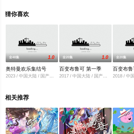
李洋,苗子,林子渝,刘文婷等演员精彩演绎的中国大陆动漫，
大结局剧情已揭晓（全16集），免费观看高清无删减完整
猜你喜欢
版动漫全集就上天堂电影网，更多相关信息可移步至豆瓣
动漫、电视猫或剧情网等平台了解。
1.0
1.0
全48集
全20集
全20集
奥特曼欢乐集结号
百变布鲁可 第一季
百变布鲁
2023 / 中国大陆 / 国产动漫
2017 / 中国大陆 / 国产动漫
2018 / 
相关推荐