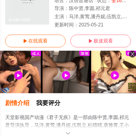
语言：
汉语普通话
状态：
全16集
- 
导演：
陈中贤,李圆,祁元君
主演：
马洋,黄莺,潘丹妮,伍凯立,杜晴晴,唐雅菁,王小豫,陈玺月,梁达伟,胡艺,孙恺寅,苏翼,杨博宇,李卓霆,李程远,
全16集/大结局
更新时间：
2025-05-21
在线观看
极速观看


剧情介绍
我要评分
天堂影视国产动漫《君子无疾》是一部由陈中贤,李圆,祁元
君导演执导，马洋,黄莺,潘丹妮,伍凯立,杜晴晴,唐雅菁,王小
豫,陈玺月,梁达伟,胡艺,孙恺寅,苏翼,杨博宇,李卓霆,李程远,
