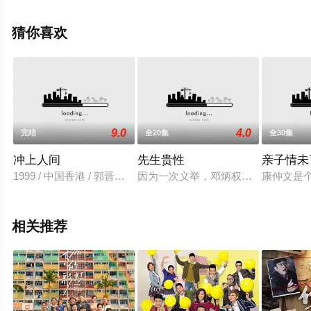
天堂电影网，更多相关信息可移步至豆瓣电视剧、电视猫
或剧情网等平台了解。
猜你喜欢
9.0
4.0
完结
全20集
全30集
冲上人间
先生贵性
亲子情未
1999 / 中国香港 / 郭晋安,张可颐,陈法蓉,张家辉,林晓峰
因为一次义举，邓炳权（罗嘉良 饰
康仲文是
相关推荐