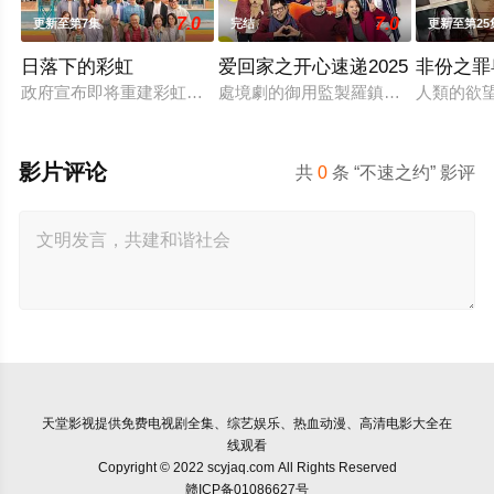
7.0
7.0
更新至第7集
完结
更新至第25
日落下的彩虹
爱回家之开心速递2025
非份之罪
政府宣布即将重建彩虹邨──这条超过60年的名牌屋邨，满载香
處境劇的御用監製羅鎮岳已經準備開
人類的欲
影片评论
共
0
条 “不速之约” 影评
天堂影视
提供免费电视剧全集、综艺娱乐、热血动漫、高清电影大全在
线观看
Copyright © 2022 scyjaq.com All Rights Reserved
赣ICP备01086627号