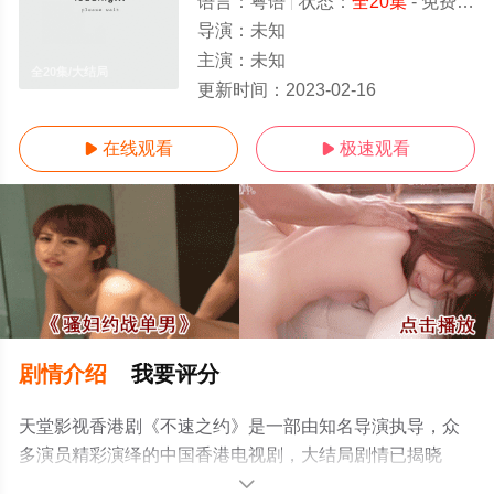
语言：
粤语
状态：
全20集
- 免费在线观看
导演：
未知
主演：
未知
全20集/大结局
更新时间：
2023-02-16
在线观看
极速观看


剧情介绍
我要评分
天堂影视香港剧《不速之约》是一部由知名导演执导，众
多演员精彩演绎的中国香港电视剧，大结局剧情已揭晓
（全20集），免费观看高清无删减完整版电视剧全集就上
