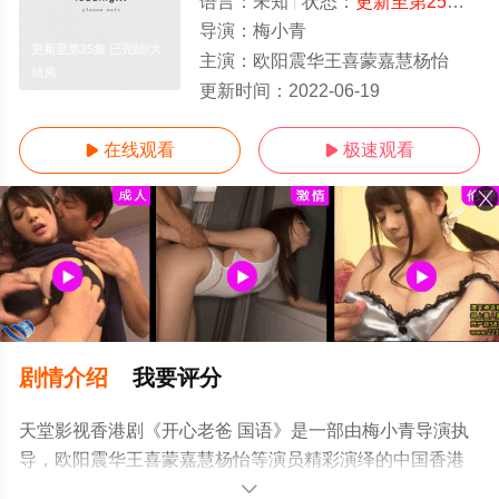
语言：
未知
状态：
更新至第25集 已完结
导演：
梅小青
更新至第25集 已完结/大
主演：
欧阳震华王喜蒙嘉慧杨怡
结局
更新时间：
2022-06-19
在线观看
极速观看


剧情介绍
我要评分
天堂影视香港剧《开心老爸 国语》是一部由梅小青导演执
导，欧阳震华王喜蒙嘉慧杨怡等演员精彩演绎的中国香港
电视剧，大结局剧情已揭晓（更新至第25集 已完结），免
