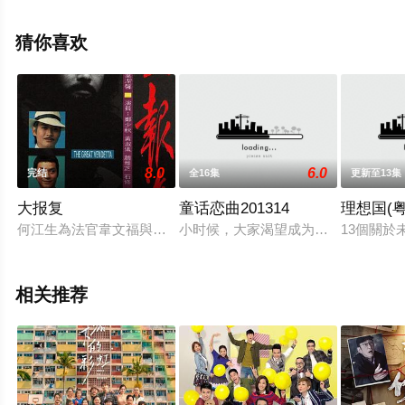
费观看高清无删减完整版电视剧全集就上天堂电影网，更
多相关信息可移步至豆瓣电视剧、电视猫或剧情网等平台
猜你喜欢
了解。
8.0
6.0
完结
全16集
更新至13集
大报复
童话恋曲201314
理想国(粤
何江生為法官韋文福與杜國材妻子梁凱明有染所生之子。韋文福
小时候，大家渴望成为童话中的公主
13個關
相关推荐