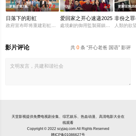
7.0
7.0
更新至第7集
完结
更新至第25
日落下的彩虹
爱回家之开心速递2025
非份之罪
政府宣布即将重建彩虹邨──这条超过60年的名牌屋邨，满载香
處境劇的御用監製羅鎮岳已經準備開
人類的欲
影片评论
共
0
条 “开心老爸 国语” 影评
天堂影视
提供免费电视剧全集、综艺娱乐、热血动漫、高清电影大全在
线观看
Copyright © 2022 scyjaq.com All Rights Reserved
赣ICP备01086627号